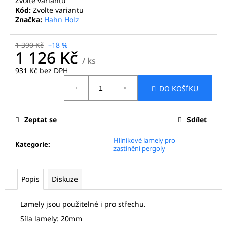
č
Zvolte variantu
Kód:
Zvolte variantu
u
Značka:
Hahn Holz
j
e
m
1 390 Kč
–18 %
1 126 Kč
e
/ ks
931 Kč bez DPH
Měrná
ODVODŇOVACÍ
DO KOŠÍKU
cena:
PROFIL
HLINÍK
-
Zeptat se
Sdílet
ANTRACIT
7016
ROHOVÝ
Hliníkové lamely pro
Kategorie
:
PRVEK
zastínění pergoly
825
Kč
Popis
Diskuze
Lamely jsou použitelné i pro střechu.
Síla lamely: 20mm