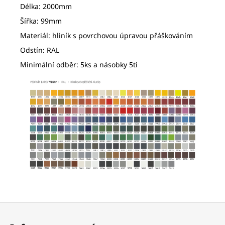
Délka: 2000mm
Šířka: 99mm
Materiál: hliník s povrchovou úpravou přáškováním
Odstín: RAL
Minimální odběr: 5ks a násobky 5ti
Z
á