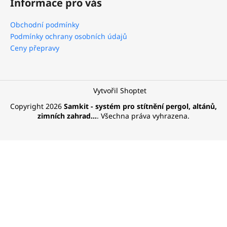
Informace pro vás
p
a
Obchodní podmínky
t
Podmínky ochrany osobních údajů
í
Ceny přepravy
Vytvořil Shoptet
Copyright 2026
Samkit - systém pro stítnění pergol, altánů,
zimních zahrad...
. Všechna práva vyhrazena.