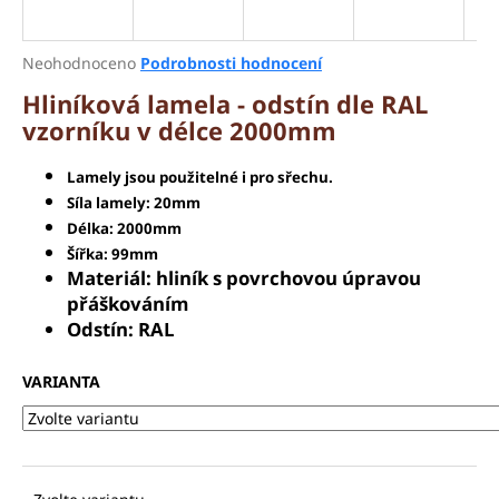
a
j
Průměrné
Neohodnoceno
Podrobnosti hodnocení
í
hodnocení
Hliníková lamela - odstín dle RAL
produktu
t
vzorníku v délce 2000mm
je
?
0,0
z
Lamely jsou použitelné i pro sřechu.
5
Síla lamely: 20mm
hvězdiček.
Délka: 2000mm
Šířka: 99mm
HLEDAT
Materiál: hliník s povrchovou úpravou
přáškováním
Odstín: RAL
D
o
VARIANTA
p
o
r
u