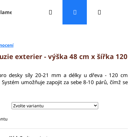
Hledat
Přihlášení
Nákupní
 lamely
Příslušenství
Videa
Reference
košík
nocení
uzie exterier - výška 48 cm x šířka 120
 pro desky síly 20-21 mm a délky u dřeva - 120 cm
. Systém umožňuje zapojit za sebe 8-10 párů, čímž se
antu
Následující