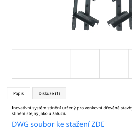
SET PRO DŘEVĚNÉ ŽALUZIE EXTERIER -
VÝŠKA 48 CM X ŠÍŘKA 120 CM -ČERNÁ
1 208 Kč
Popis
Diskuze (1)
Inovativní systém stínění určený pro venkovní dřevěné stavby
stínění stejný jako u žaluzií.
DWG soubor ke stažení ZDE