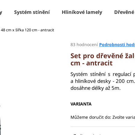
y
Systém stínění
Hliníkové lamely
Dřevěné
 48 cm x šířka 120 cm - antracit
Co potřebujete najít?
Průměrné
83 hodnocení
Podrobnosti hod
hodnocení
Set pro dřevěné žal
produktu
HLEDAT
cm - antracit
je
3,1
z
Systém stínění s regulací
5
a
hliníkové desky - 200 cm
Doporučujeme
hvězdiček.
dosáhne délky až 5m.
VARIANTA
Můžeme doručit do:
Zvolte vari