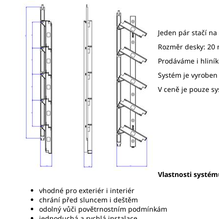
Jeden pár stačí na
Rozměr desky: 20
Prodáváme i hliníko
Systém je vyroben
V ceně je pouze s
Vlastnosti systém
vhodné pro exteriér i interiér
chrání před sluncem i deštěm
odolný vůči povětrnostním podmínkám
jednoduchá a rychlá instalace