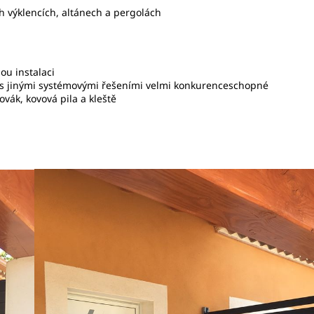
ch výklencích, altánech a pergolách
ou instalaci
í s jinými systémovými řešeními velmi konkurenceschopné
vák, kovová pila a kleště