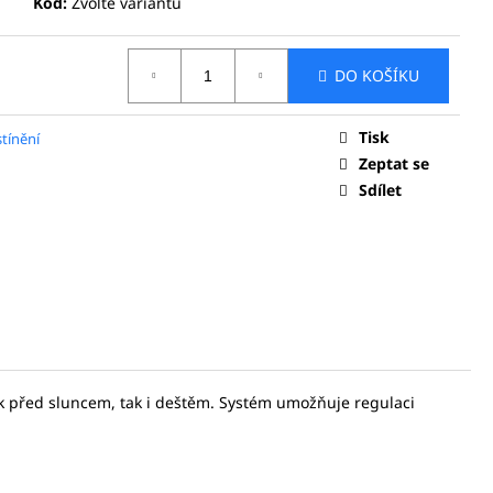
Kód:
Zvolte variantu
 PRO MONTÁŽ NA
)
DO KOŠÍKU
Tisk
tínění
Zeptat se
Sdílet
jak před sluncem, tak i deštěm. Systém umožňuje regulaci