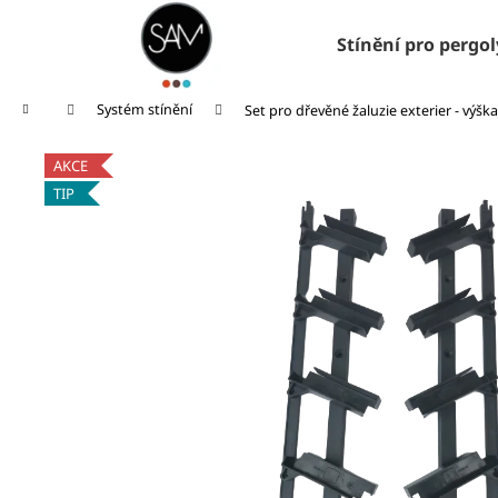
K
Přejít
na
o
Stínění pro pergol
obsah
Zpět
Zpět
š
do
do
í
Domů
Systém stínění
Set pro dřevěné žaluzie exterier - výška
k
obchodu
obchodu
AKCE
TIP