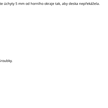
e úchyty 5 mm od horního okraje tak, aby deska nepřekážela.
šroubky.