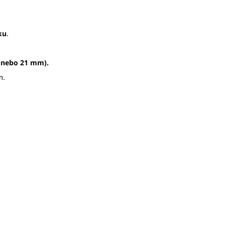
ku
.
 nebo 21 mm).
m.