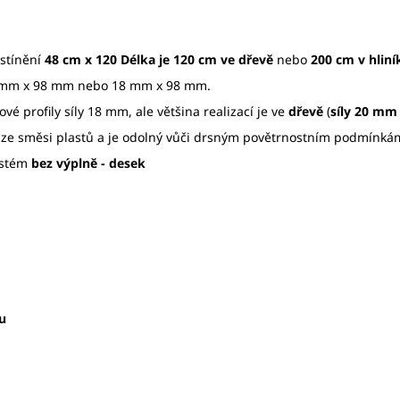
 stínění
48 cm x 120 Délka je 120 cm
ve dřevě
nebo
200 cm v hliní
 mm x 98 mm nebo 18 mm x 98 mm.
vé profily síly 18 mm, ale většina realizací je ve
dřevě
(
síly 20 mm
 ze směsi plastů a je odolný vůči drsným povětrnostním podmínká
ystém
bez výplně - desek
u