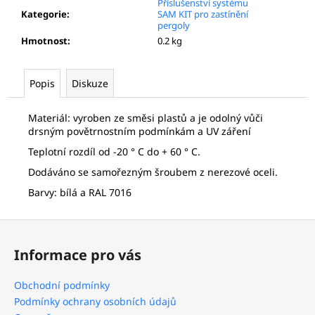
č
Příslušenství systému
Kategorie
:
SAM KIT pro zastínění
u
pergoly
j
Hmotnost
:
0.2 kg
e
m
e
Popis
Diskuze
Materiál:
vyroben ze směsi plastů a je odolný vůči
OTOČNÝ
drsným povětrnostním podmínkám a UV záření
DRŽÁK
PRO
Teplotní rozdíl od -20 ° C do + 60 ° C.
MONTÁŽ
NA
Dodáváno se samořezným šroubem z nerezové oceli.
LAMELU
(ČERNÁ)
Barvy: bílá a RAL 7016
429
Kč
Z
á
Informace pro vás
p
a
Obchodní podmínky
t
Podmínky ochrany osobních údajů