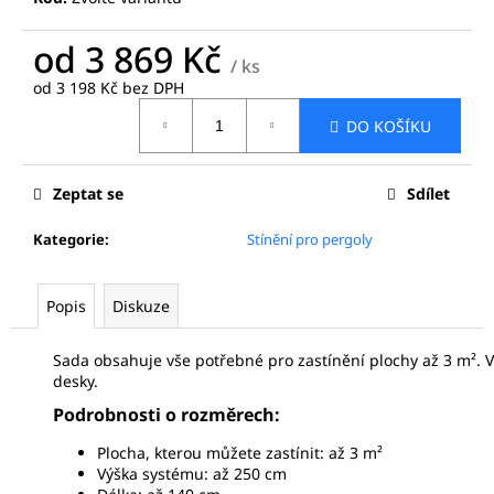
č
u
od
3 869 Kč
j
/ ks
e
od
3 198 Kč
bez DPH
m
Měrná
e
DO KOŠÍKU
cena:
ODVODŇOVACÍ
Zeptat se
Sdílet
PROFIL
HLINÍK
Kategorie
:
Stínění pro pergoly
-
BÍLÁ
9010
ROHOVÝ
Popis
Diskuze
PRVEK
825
Sada obsahuje vše potřebné pro zastínění plochy až 3 m². V
Kč
desky.
Podrobnosti o rozměrech:
Plocha, kterou můžete zastínit: až 3 m²
Výška systému: až 250 cm