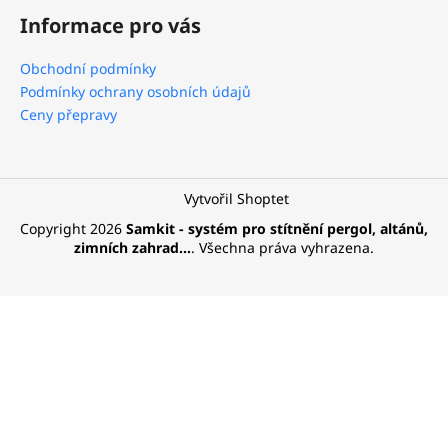
á
Informace pro vás
p
a
Obchodní podmínky
t
Podmínky ochrany osobních údajů
í
Ceny přepravy
Vytvořil Shoptet
Copyright 2026
Samkit - systém pro stítnění pergol, altánů,
zimních zahrad...
. Všechna práva vyhrazena.