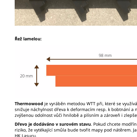
Řež lamelou:
Thermowood
je vyráběn metodou WTT při, které se využívá
snižuje náchylnost dřeva k deformacím resp. k bobtnání a
zvýšenou odolnost vůči hnilobě a plísním a zároveň i zlepše
Dřevo je dodáváno v surovém stavu
. Pokud chcete modřín 
riziko, že vytékající smůla bude tvořit mapy pod nátěrem
HK Lasuru.