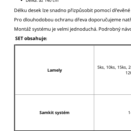
Délka: až 140 cm
Délku desek lze snadno přizpůsobit pomocí dřevěné 
Pro dlouhodobou ochranu dřeva doporučujeme natřít 
Montáž systému je velmi jednoduchá. Podrobný návod 
SET obsahuje
:
5ks, 10ks, 15ks,
Lamely
12
Samkit systém
1