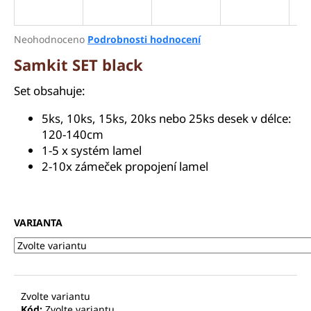
a
j
Průměrné
Neohodnoceno
Podrobnosti hodnocení
í
hodnocení
Samkit SET black
produktu
t
je
?
Set obsahuje:
0,0
z
5ks, 10ks, 15ks, 20ks nebo 25ks desek v délce:
5
hvězdiček.
120-140cm
1-5 x systém lamel
HLEDAT
2-10x zámeček propojení lamel
D
VARIANTA
o
p
o
r
u
Zvolte variantu
Kód:
Zvolte variantu