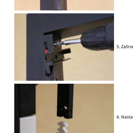
3. Zašro
4. Nastav